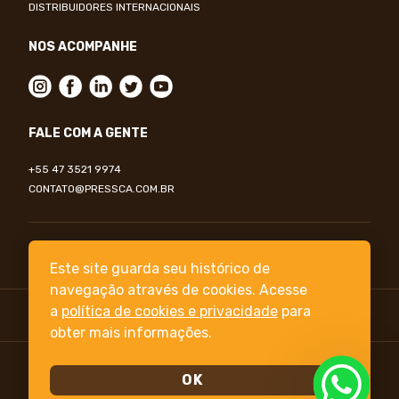
DISTRIBUIDORES INTERNACIONAIS
NOS ACOMPANHE
FALE COM A GENTE
+55 47 3521 9974
CONTATO@PRESSCA.COM.BR
PORTUGUÊS BRASIL
Este site guarda seu histórico de
navegação através de cookies. Acesse
a
política de cookies e privacidade
para
INDÚSTRIA NACIONAL
obter mais informações.
Estrada Blumenau, 2222 Setor 01 - Bairro Bremer
OK
89161-000 Rio do Sul - SC - CNPJ 05.455.435/0001-44
- Naxos Indústria e Comércio de Utilidades Domésticas