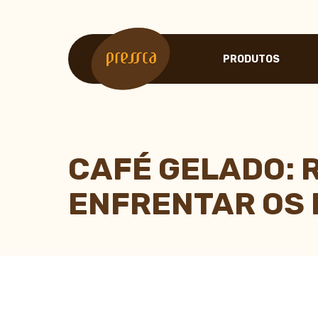
PRODUTOS
LINHA PRESSCA
CAFETEIRA PORTÁTIL
ESPUMADOR DE LEITE
CAFÉ GELADO: 
BALANÇA DOSE CERT
CHALEIRA PESCOÇO D
ENFRENTAR OS 
ABG COLOR SYSTEM -
MINI COADOR DE CAFÉ
FILTRO CÔNICO DE PA
TAPETE DE SILICONE
SOLOUNO - SUPORTE 