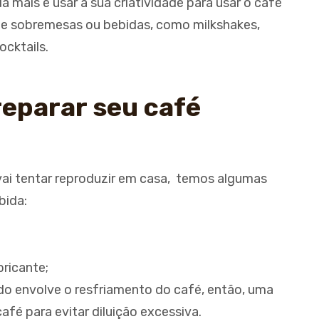
 mais e usar a sua criatividade para usar o café
de sobremesas ou bebidas, como milkshakes,
cktails.
reparar seu café
ai tentar reproduzir em casa, temos algumas
bida:
ricante;
do envolve o resfriamento do café, então, uma
 café para evitar diluição excessiva.