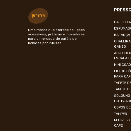
PRESS
CAFETEIR
ESPUMADO
Uma marca que oferece soluções
acessíveis, práticas e inovadoras
BALANÇA 
para o mercado de café e de
CHALEIRA
bebidas por infusão.
GANSO
ABG COLO
ESCALA D
MINI COA
FILTRO C
PARA CAF
TAPETE D
TAPETE DE
SOLOUNO 
GOTEJAD
COPOS DE
TAMPER
FLUIRE -
CAFÉ