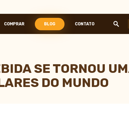
COMPRAR
BLOG
CONTATO
LINHA ESPRESSO
TAPETE DE COMPACTAÇÃO
TAMPER
EBIDA SE TORNOU U
A
LEITEIRA PITCHER
E GANSO
LARES DO MUNDO
 ESCALA DE CORES
PEL PARA CAFÉ
GOTEJADOR PARA CAFÉ