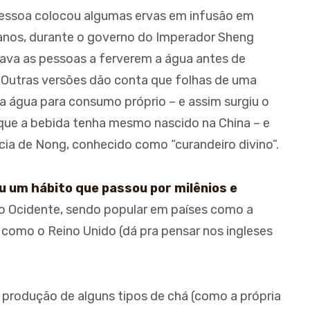
A
pessoa colocou algumas ervas em infusão em
ARA CAFÉ
anos, durante o governo do Imperador Sheng
gava as pessoas a ferverem a água antes de
. Outras versões dão conta que folhas de uma
ia água para consumo próprio – e assim surgiu o
se que a bebida tenha mesmo nascido na China – e
ia de Nong, conhecido como “curandeiro divino”.
u um hábito que passou por milênios e
ao Ocidente, sendo popular em países como a
es como o Reino Unido (dá pra pensar nos ingleses
produção de alguns tipos de chá (como a própria