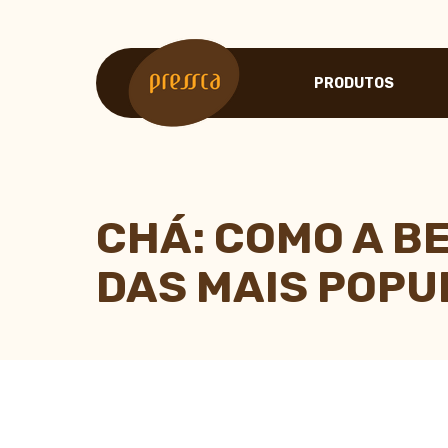
PRODUTOS
LINHA PRESSCA
CAFETEIRA PORTÁTIL
ESPUMADOR DE LEITE
CHÁ: COMO A B
BALANÇA DOSE CERT
CHALEIRA PESCOÇO D
DAS MAIS POPU
ABG COLOR SYSTEM -
MINI COADOR DE CAFÉ
FILTRO CÔNICO DE PA
TAPETE DE SILICONE
SOLOUNO - SUPORTE 