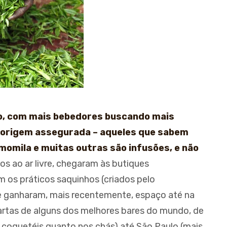
o, com mais bebedores buscando mais
 origem assegurada – aqueles que sabem
amomila e muitas outras são infusões, e não
os ao ar livre, chegaram às butiques
 os práticos saquinhos (criados pelo
e ganharam, mais recentemente, espaço até na
artas de alguns dos melhores bares do mundo, de
 coquetéis quanto nos chás) até São Paulo (mais