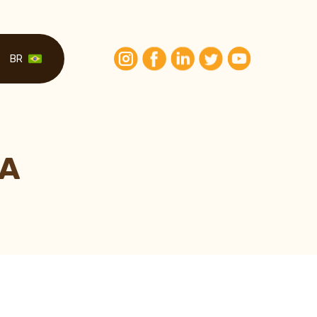
BR
MA