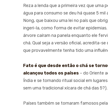
COPOS DE PORCELAN
Reza a lenda que a primeira vez que uma 
FLUIRE - CONJUNTO P
água para consumo se deu há quase 5 mil 
Nong, que baixou uma lei no país que obri
ingeri-la, como forma de evitar epidemias
árvore caíram na panela enquanto ele ferv
chá. Qual seja a versão oficial, acredita-
que provavelmente tenha tido uma influênc
Fato é que desde então o chá se torno
alcançou todos os países
– do Oriente 
Índia e se tornando ritual social em lugar
sem uma tradicional xícara de chá das 5?).
Países também se tornaram famosos pela 